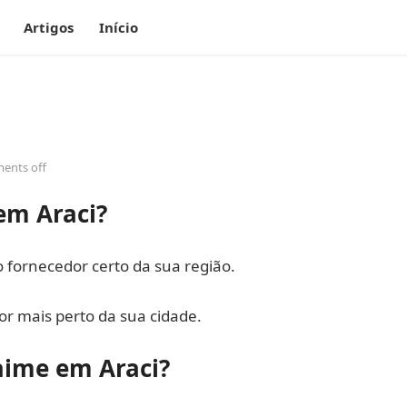
Artigos
Início
ents off
em Araci?
fornecedor certo da sua região.
r mais perto da sua cidade.
aime em Araci?