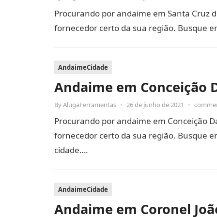
Procurando por andaime em Santa Cruz d
fornecedor certo da sua região. Busque e
AndaimeCidade
Andaime em Conceição D
By
AlugaFerramentas
•
26 de junho de 2021
•
commen
Procurando por andaime em Conceição Da
fornecedor certo da sua região. Busque em
cidade….
AndaimeCidade
Andaime em Coronel Joã