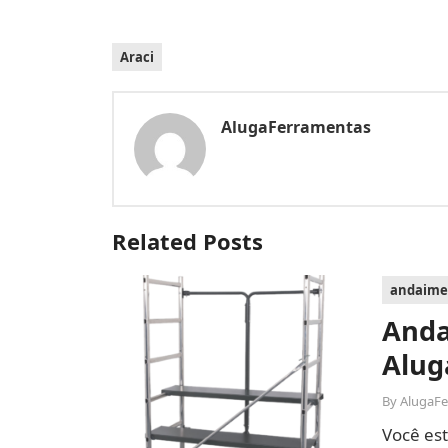
Araci
AlugaFerramentas
Related Posts
andaime
Anda
Alug
By
AlugaF
Você es