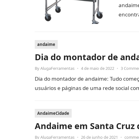
andaime
encontr
andaime
Dia do montador de and
By
AlugaFerramentas
•
4 de maio de 2022
•
3 Comme
Dia do montador de andaime: Tudo começ
usuários e páginas de uma rede social c
AndaimeCidade
Andaime em Santa Cruz 
By
AlugaFerramentas
•
26 de junho de 2021
•
commen