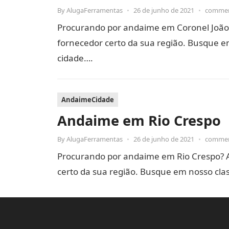
By
AlugaFerramentas
•
26 de junho de 2021
•
commen
Procurando por andaime em Coronel João
fornecedor certo da sua região. Busque em
cidade….
AndaimeCidade
Andaime em Rio Crespo
By
AlugaFerramentas
•
26 de junho de 2021
•
commen
Procurando por andaime em Rio Crespo? 
certo da sua região. Busque em nosso clas