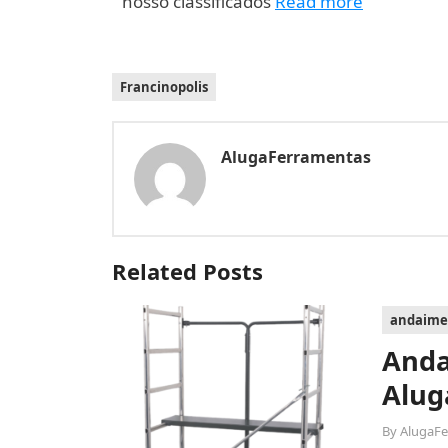
nosso classificados
Read more
Francinopolis
AlugaFerramentas
Related Posts
andaime
Anda
Alug
By
AlugaF