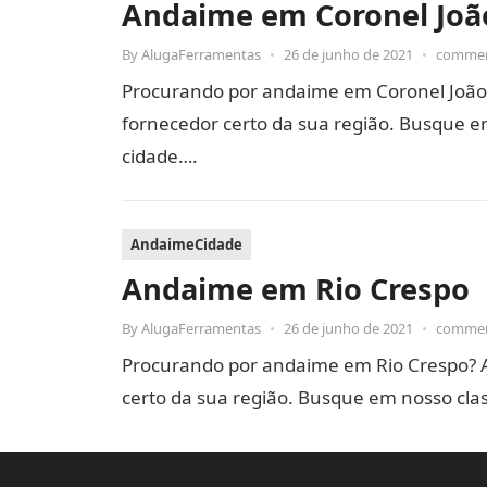
Andaime em Coronel Joã
By
AlugaFerramentas
•
26 de junho de 2021
•
commen
Procurando por andaime em Coronel João
fornecedor certo da sua região. Busque em
cidade….
AndaimeCidade
Andaime em Rio Crespo
By
AlugaFerramentas
•
26 de junho de 2021
•
commen
Procurando por andaime em Rio Crespo? 
certo da sua região. Busque em nosso clas