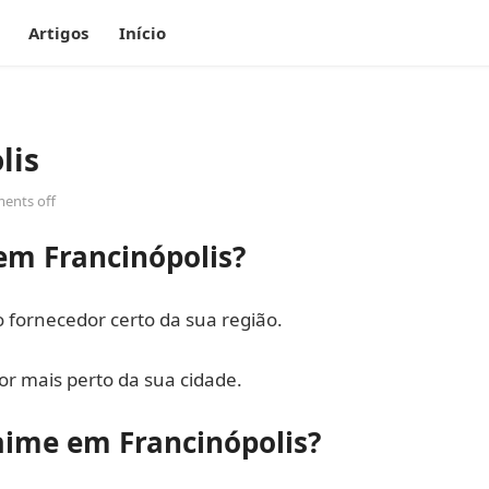
Artigos
Início
lis
ents off
em Francinópolis?
fornecedor certo da sua região.
r mais perto da sua cidade.
aime em Francinópolis?