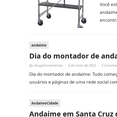
Você es
andaime
encontr
andaime
Dia do montador de and
By
AlugaFerramentas
•
4 de maio de 2022
•
3 Comme
Dia do montador de andaime: Tudo começ
usuários e páginas de uma rede social c
AndaimeCidade
Andaime em Santa Cruz 