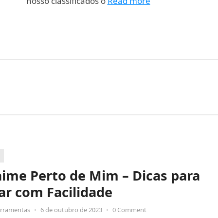
nosso classificados o
Read more
ime Perto de Mim – Dicas para
ar com Facilidade
erramentas
•
6 de outubro de 2023
•
0 Comment