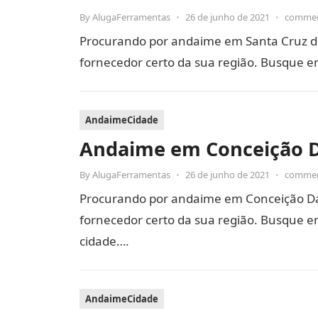
By
AlugaFerramentas
•
26 de junho de 2021
•
commen
Procurando por andaime em Santa Cruz d
fornecedor certo da sua região. Busque e
AndaimeCidade
Andaime em Conceição D
By
AlugaFerramentas
•
26 de junho de 2021
•
commen
Procurando por andaime em Conceição Da
fornecedor certo da sua região. Busque em
cidade….
AndaimeCidade