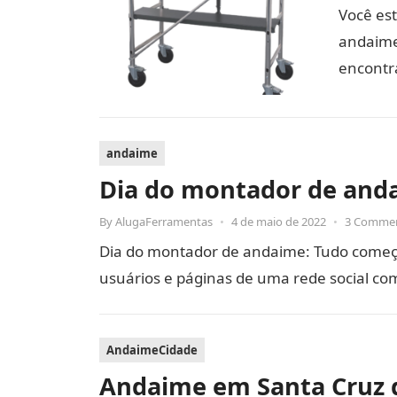
Você es
andaime
encontr
andaime
Dia do montador de and
By
AlugaFerramentas
•
4 de maio de 2022
•
3 Comme
Dia do montador de andaime: Tudo começ
usuários e páginas de uma rede social c
AndaimeCidade
Andaime em Santa Cruz 