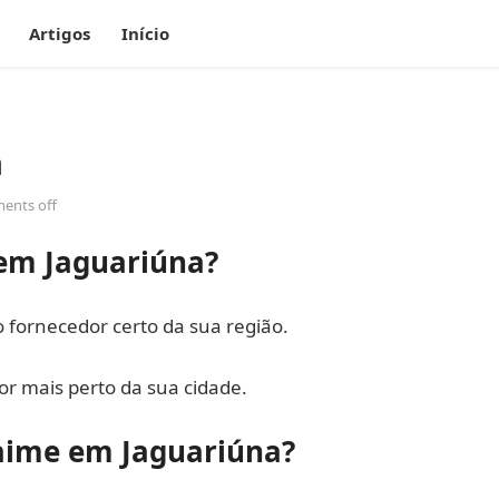
Artigos
Início
a
ents off
em Jaguariúna?
fornecedor certo da sua região.
r mais perto da sua cidade.
aime em Jaguariúna?