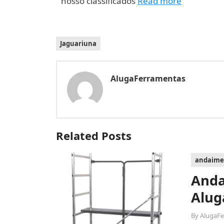
nosso classificados
Read more
Jaguariuna
AlugaFerramentas
Related Posts
andaime
Anda
Alug
By
AlugaF