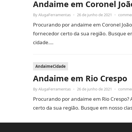
Andaime em Coronel Joã
By
AlugaFerramentas
•
26 de junho de 2021
•
commen
Procurando por andaime em Coronel João
fornecedor certo da sua região. Busque em
cidade….
AndaimeCidade
Andaime em Rio Crespo
By
AlugaFerramentas
•
26 de junho de 2021
•
commen
Procurando por andaime em Rio Crespo? 
certo da sua região. Busque em nosso clas