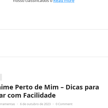
nosso classificados o
Read more
ime Perto de Mim – Dicas para
ar com Facilidade
erramentas
•
6 de outubro de 2023
•
0 Comment