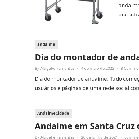
andaime
encontr
andaime
Dia do montador de and
By
AlugaFerramentas
•
4 de maio de 2022
•
3 Comme
Dia do montador de andaime: Tudo começ
usuários e páginas de uma rede social c
AndaimeCidade
Andaime em Santa Cruz 
By
AlugaFerramentas
•
26 de junho de 2021
•
commen