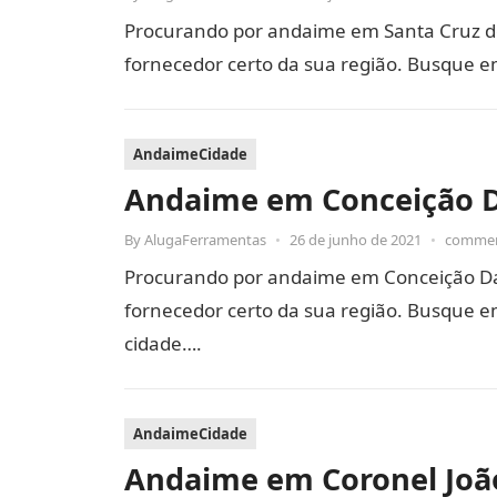
Procurando por andaime em Santa Cruz d
fornecedor certo da sua região. Busque e
AndaimeCidade
Andaime em Conceição D
By
AlugaFerramentas
•
26 de junho de 2021
•
commen
Procurando por andaime em Conceição Da
fornecedor certo da sua região. Busque em
cidade….
AndaimeCidade
Andaime em Coronel Joã