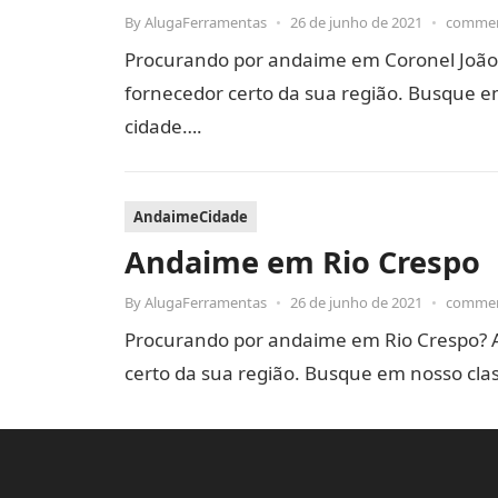
By
AlugaFerramentas
•
26 de junho de 2021
•
commen
Procurando por andaime em Coronel João
fornecedor certo da sua região. Busque em
cidade….
AndaimeCidade
Andaime em Rio Crespo
By
AlugaFerramentas
•
26 de junho de 2021
•
commen
Procurando por andaime em Rio Crespo? 
certo da sua região. Busque em nosso clas