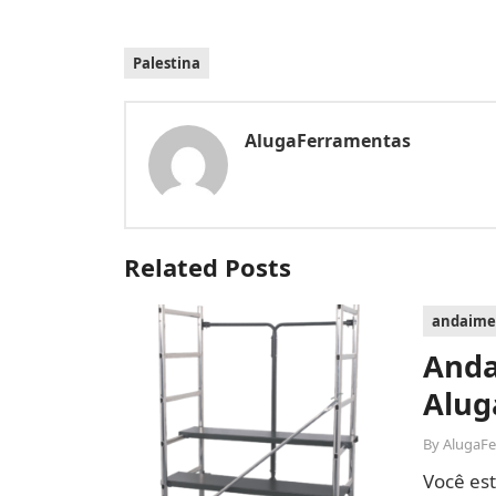
Palestina
AlugaFerramentas
Related Posts
andaime
Anda
Alug
By
AlugaF
Você es