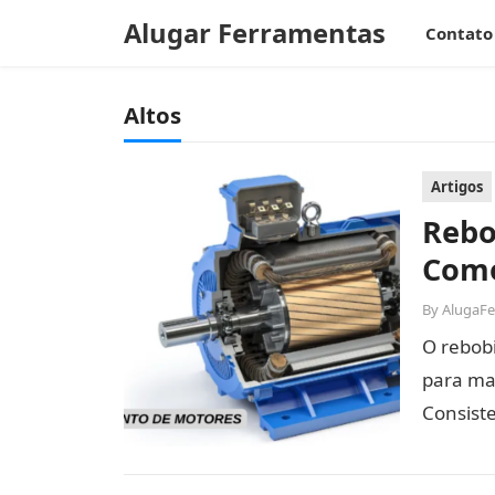
Alugar Ferramentas
Contato
Altos
Artigos
Rebo
Como
By
AlugaF
O rebob
para man
Consiste
do…