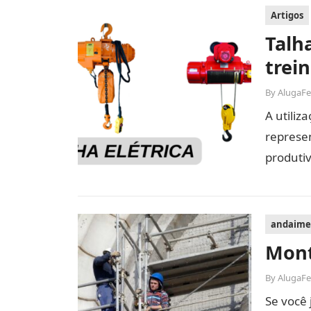
Artigos
Talh
trei
By
AlugaF
A utiliz
represen
produti
movimen
andaime
Mont
By
AlugaF
Se você 