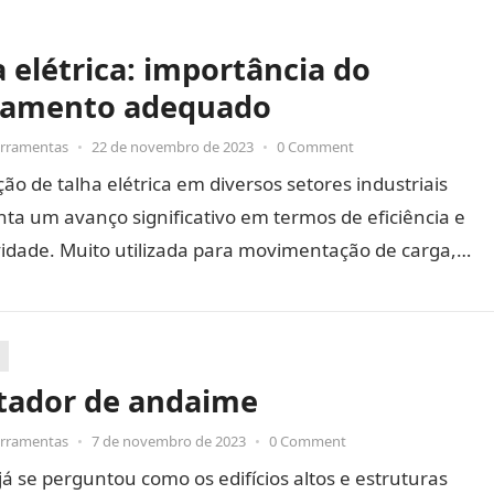
a elétrica: importância do
namento adequado
erramentas
•
22 de novembro de 2023
•
0 Comment
ação de talha elétrica em diversos setores industriais
ta um avanço significativo em termos de eficiência e
vidade. Muito utilizada para movimentação de carga,
tação de peças…
ador de andaime
erramentas
•
7 de novembro de 2023
•
0 Comment
já se perguntou como os edifícios altos e estruturas