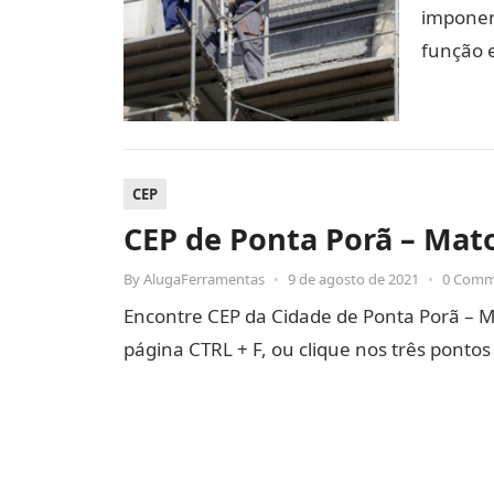
imponent
função 
CEP
CEP de Ponta Porã – Mato
By
AlugaFerramentas
•
9 de agosto de 2021
•
0 Comm
Encontre CEP da Cidade de Ponta Porã – Mat
página CTRL + F, ou clique nos três ponto