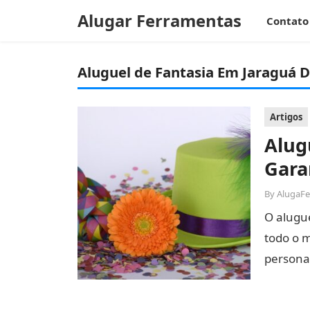
Alugar Ferramentas
Contato
Aluguel de Fantasia Em Jaraguá D
Artigos
Alug
Gara
By
AlugaF
O alugue
todo o 
persona