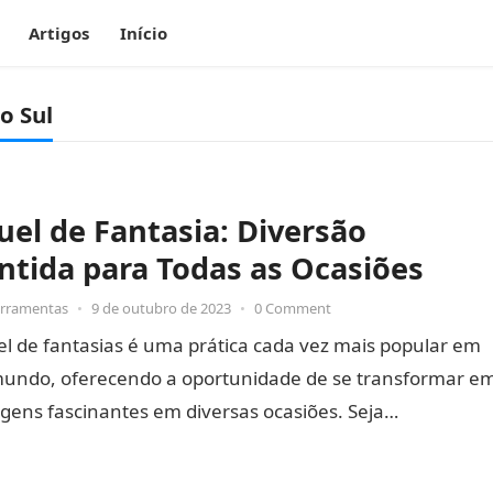
Artigos
Início
o Sul
uel de Fantasia: Diversão
ntida para Todas as Ocasiões
erramentas
•
9 de outubro de 2023
•
0 Comment
l de fantasias é uma prática cada vez mais popular em
mundo, oferecendo a oportunidade de se transformar e
gens fascinantes em diversas ocasiões. Seja…