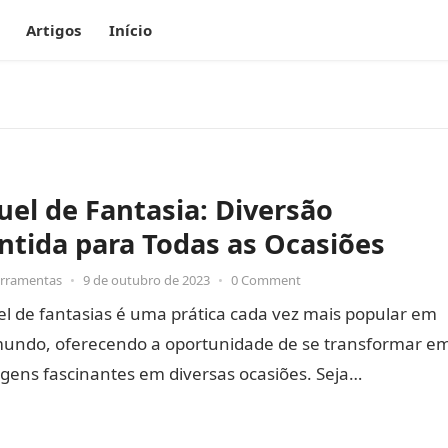
Artigos
Início
uel de Fantasia: Diversão
ntida para Todas as Ocasiões
erramentas
•
9 de outubro de 2023
•
0 Comment
l de fantasias é uma prática cada vez mais popular em
mundo, oferecendo a oportunidade de se transformar e
gens fascinantes em diversas ocasiões. Seja…