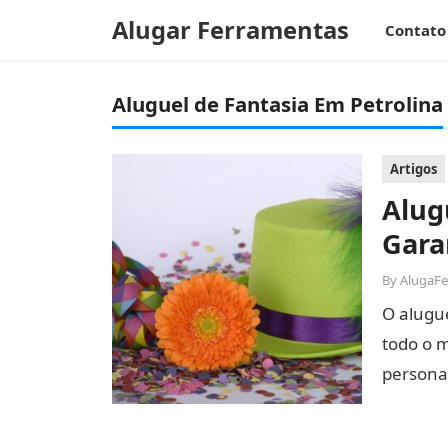
Alugar Ferramentas
Contato
Aluguel de Fantasia Em Petrolina
Artigos
Alug
Gara
By
AlugaF
O alugue
todo o 
persona