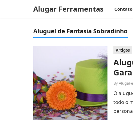
Alugar Ferramentas
Contato
Aluguel de Fantasia Sobradinho
Artigos
Alug
Gara
By
AlugaF
O alugue
todo o 
persona