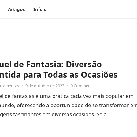
Artigos
Início
uel de Fantasia: Diversão
ntida para Todas as Ocasiões
erramentas
•
9 de outubro de 2023
•
0 Comment
l de fantasias é uma prática cada vez mais popular em
mundo, oferecendo a oportunidade de se transformar e
gens fascinantes em diversas ocasiões. Seja…