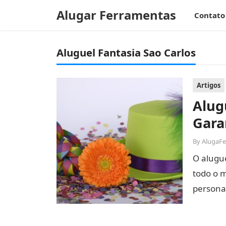
Alugar Ferramentas
Contato
Aluguel Fantasia Sao Carlos
Artigos
Alug
Gara
By
AlugaF
O alugue
todo o 
persona