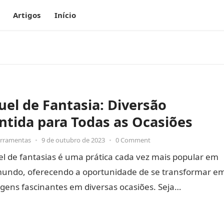
Artigos
Início
uel de Fantasia: Diversão
ntida para Todas as Ocasiões
erramentas
•
9 de outubro de 2023
•
0 Comment
l de fantasias é uma prática cada vez mais popular em
mundo, oferecendo a oportunidade de se transformar e
gens fascinantes em diversas ocasiões. Seja…