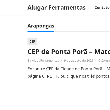
Alugar Ferramentas
Contato
Arapongas
CEP
CEP de Ponta Porã – Mato
By
AlugaFerramentas
•
9 de agosto de 2021
•
0 Comm
Encontre CEP da Cidade de Ponta Porã – Mat
página CTRL + F, ou clique nos três ponto