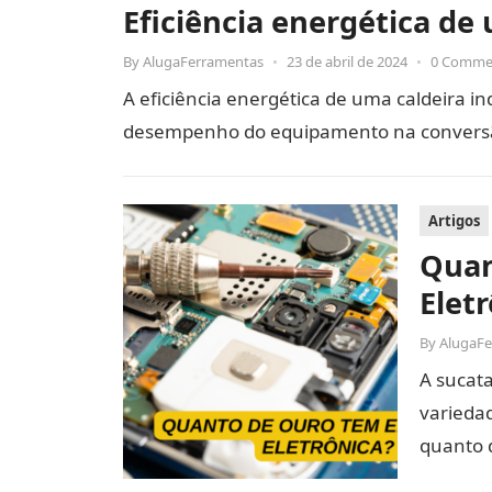
Eficiência energética de
By
AlugaFerramentas
•
23 de abril de 2024
•
0 Comme
A eficiência energética de uma caldeira i
desempenho do equipamento na conversão 
Artigos
Quan
Elet
By
AlugaF
A sucat
variedad
quanto 
eletrôn