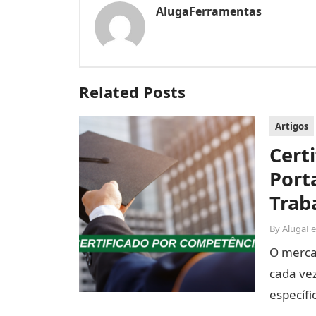
AlugaFerramentas
Related Posts
Artigos
Cert
Port
Trab
By
AlugaF
O merca
cada vez
específi
compet