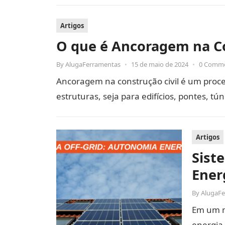
Artigos
O que é Ancoragem na Co
By
AlugaFerramentas
•
15 de maio de 2024
•
0 Comm
Ancoragem na construção civil é um proce
estruturas, seja para edifícios, pontes, t
Artigos
Sist
Ener
By
AlugaF
Em um m
energia