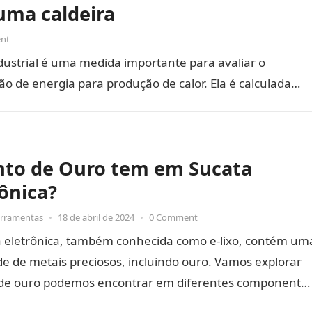
 uma caldeira
nt
ndustrial é uma medida importante para avaliar o
de energia para produção de calor. Ela é calculada…
to de Ouro tem em Sucata
rônica?
erramentas
•
18 de abril de 2024
•
0 Comment
a eletrônica, também conhecida como e-lixo, contém um
e de metais preciosos, incluindo ouro. Vamos explorar
de ouro podemos encontrar em diferentes componente
icos e em…