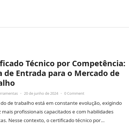
ificado Técnico por Competência:
a de Entrada para o Mercado de
alho
erramentas
•
20 de junho de 2024
•
0 Comment
do de trabalho está em constante evolução, exigindo
 mais profissionais capacitados e com habilidades
cas. Nesse contexto, o certificado técnico por
ência surge como uma…