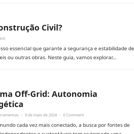
nstrução Civil?
ent
sso essencial que garante a segurança e estabilidade d
úneis ou outras obras. Neste guia, vamos explorar…
ema Off-Grid: Autonomia
gética
erramentas
•
9 de maio de 2024
•
0 Comment
undo cada vez mais conectado, a busca por fontes de
 independentes e sustentáveis tem se tornado uma