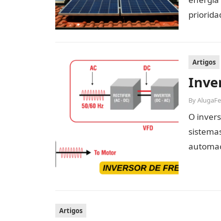
priorida
Artigos
Inve
By
AlugaF
O inver
sistemas
automaç
importa
Artigos